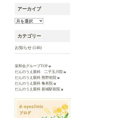
アーカイブ
ア
ー
カ
カテゴリー
イ
お知らせ
(146)
ブ
栄和会グループTOP
だんのうえ眼科 二子玉川院
だんのうえ眼科 熊野前院
だんのうえ眼科 亀有院
だんのうえ眼科 新城駅前院