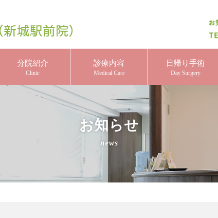
分院紹介
診療内容
日帰り手術
Clinic
Medical Care
Day Surgery
お知らせ
news