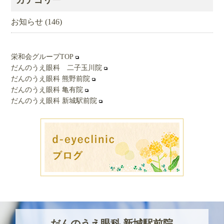
カテゴリー
イ
ブ
お知らせ
(146)
栄和会グループTOP
だんのうえ眼科 二子玉川院
だんのうえ眼科 熊野前院
だんのうえ眼科 亀有院
だんのうえ眼科 新城駅前院
だんのうえ眼科 新城駅前院