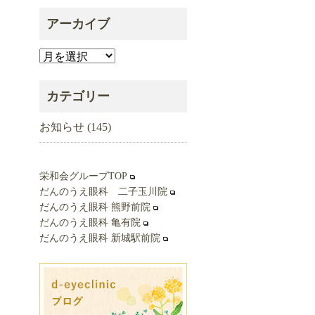
アーカイブ
ア
ー
カ
カテゴリー
イ
お知らせ
(145)
ブ
栄和会グループTOP
だんのうえ眼科 二子玉川院
だんのうえ眼科 熊野前院
だんのうえ眼科 亀有院
だんのうえ眼科 新城駅前院