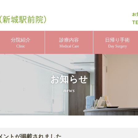
分院紹介
診療内容
日帰り手術
Clinic
Medical Care
Day Surgery
お知らせ
news
メントが掲載されました