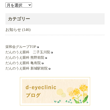
ア
ー
カ
カテゴリー
イ
ブ
お知らせ
(146)
栄和会グループTOP
だんのうえ眼科 二子玉川院
だんのうえ眼科 熊野前院
だんのうえ眼科 亀有院
だんのうえ眼科 新城駅前院